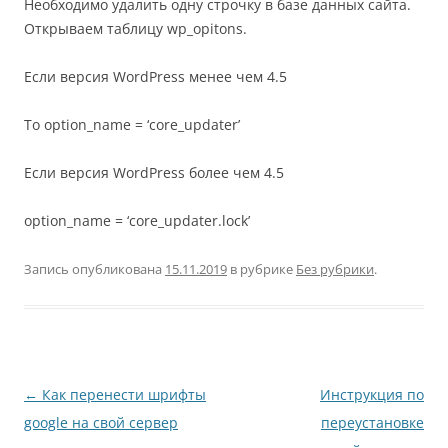
Необходимо удалить одну строчку в базе данных сайта.
Открываем таблицу wp_opitons.
Если версия WordPress менее чем 4.5
То option_name = ‘core_updater’
Если версия WordPress более чем 4.5
option_name = ‘core_updater.lock’
Запись опубликована
15.11.2019
в рубрике
Без рубрики
.
Навигация
←
Как перенести шрифты
Инструкция по
по
google на свой сервер
переустановке