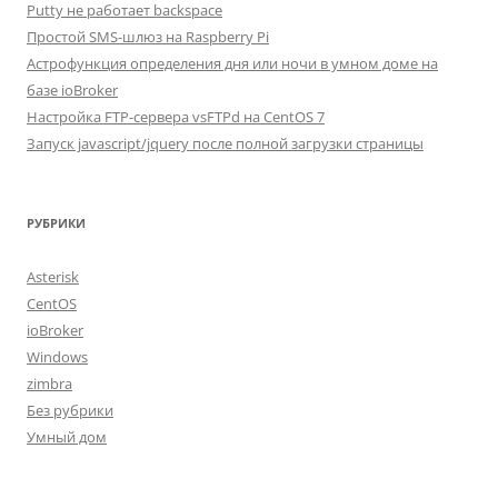
Putty не работает backspace
Простой SMS-шлюз на Raspberry Pi
Астрофункция определения дня или ночи в умном доме на
базе ioBroker
Настройка FTP-сервера vsFTPd на CentOS 7
Запуск javascript/jquery после полной загрузки страницы
РУБРИКИ
Asterisk
CentOS
ioBroker
Windows
zimbra
Без рубрики
Умный дом