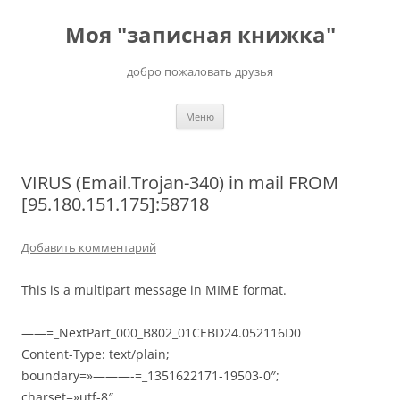
Перейти
к
Моя "записная книжка"
содержимому
добро пожаловать друзья
Меню
VIRUS (Email.Trojan-340) in mail FROM
[95.180.151.175]:58718
Добавить комментарий
This is a multipart message in MIME format.
——=_NextPart_000_B802_01CEBD24.052116D0
Content-Type: text/plain;
boundary=»———-=_1351622171-19503-0″;
charset=»utf-8″