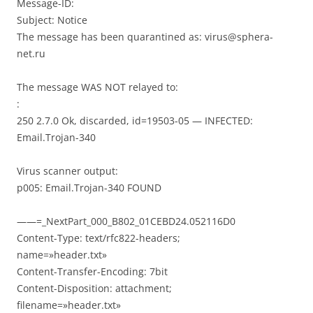
Message-ID:
Subject: Notice
The message has been quarantined as: virus@sphera-
net.ru
The message WAS NOT relayed to:
:
250 2.7.0 Ok, discarded, id=19503-05 — INFECTED:
Email.Trojan-340
Virus scanner output:
p005: Email.Trojan-340 FOUND
——=_NextPart_000_B802_01CEBD24.052116D0
Content-Type: text/rfc822-headers;
name=»header.txt»
Content-Transfer-Encoding: 7bit
Content-Disposition: attachment;
filename=»header.txt»