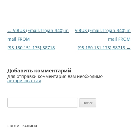
Навигация
←
VIRUS (Email.Trojan-340) in
VIRUS (Email.Trojan-340) in
по
mail FROM
mail FROM
записям
[95.180.151.175]:58718
[95.180.151.175]:58718
→
Добавить комментарий
Для отправки комментария вам необходимо
авторизоваться
.
Найти:
СВЕЖИЕ ЗАПИСИ