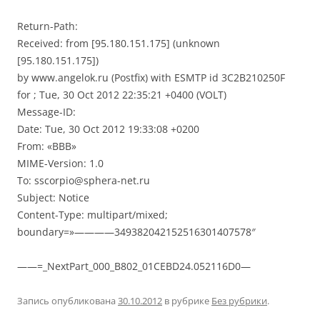
Return-Path:
Received: from [95.180.151.175] (unknown
[95.180.151.175])
by www.angelok.ru (Postfix) with ESMTP id 3C2B210250F
for ; Tue, 30 Oct 2012 22:35:21 +0400 (VOLT)
Message-ID:
Date: Tue, 30 Oct 2012 19:33:08 +0200
From: «BBB»
MIME-Version: 1.0
To: sscorpio@sphera-net.ru
Subject: Notice
Content-Type: multipart/mixed;
boundary=»————349382042152516301407578″
——=_NextPart_000_B802_01CEBD24.052116D0—
Запись опубликована
30.10.2012
в рубрике
Без рубрики
.