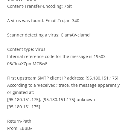
Content-Transfer-Encoding: 7bit
A virus was found: Email.Trojan-340
Scanner detecting a virus: ClamAV-clamd
Content type: Virus
Internal reference code for the message is 19503-
05/RnaXZpmMCBwE
First upstream SMTP client IP address: [95.180.151.175]
According to a ‘Received:’ trace, the message apparently
originated at:
[95.180.151.175], [95.180.151.175] unknown
[95.180.151.175]
Return-Path:
From: «BBB»