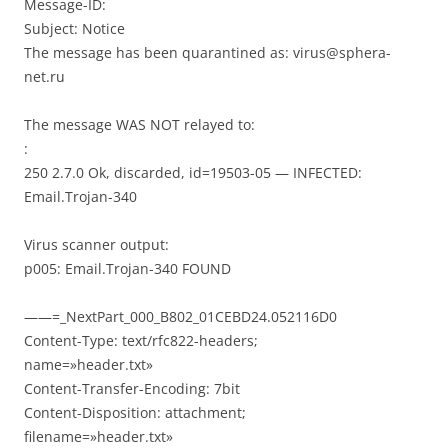
Message-ID:
Subject: Notice
The message has been quarantined as: virus@sphera-
net.ru
The message WAS NOT relayed to:
:
250 2.7.0 Ok, discarded, id=19503-05 — INFECTED:
Email.Trojan-340
Virus scanner output:
p005: Email.Trojan-340 FOUND
——=_NextPart_000_B802_01CEBD24.052116D0
Content-Type: text/rfc822-headers;
name=»header.txt»
Content-Transfer-Encoding: 7bit
Content-Disposition: attachment;
filename=»header.txt»