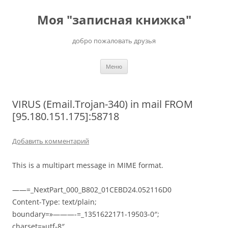
Перейти
к
Моя "записная книжка"
содержимому
добро пожаловать друзья
Меню
VIRUS (Email.Trojan-340) in mail FROM
[95.180.151.175]:58718
Добавить комментарий
This is a multipart message in MIME format.
——=_NextPart_000_B802_01CEBD24.052116D0
Content-Type: text/plain;
boundary=»———-=_1351622171-19503-0″;
charset=»utf-8″