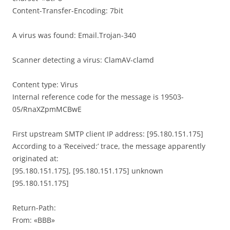
Content-Transfer-Encoding: 7bit
A virus was found: Email.Trojan-340
Scanner detecting a virus: ClamAV-clamd
Content type: Virus
Internal reference code for the message is 19503-
05/RnaXZpmMCBwE
First upstream SMTP client IP address: [95.180.151.175]
According to a ‘Received:’ trace, the message apparently
originated at:
[95.180.151.175], [95.180.151.175] unknown
[95.180.151.175]
Return-Path:
From: «BBB»