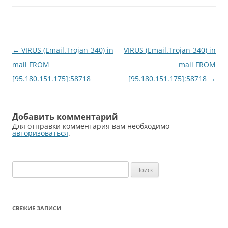
Навигация
←
VIRUS (Email.Trojan-340) in
VIRUS (Email.Trojan-340) in
по
mail FROM
mail FROM
записям
[95.180.151.175]:58718
[95.180.151.175]:58718
→
Добавить комментарий
Для отправки комментария вам необходимо
авторизоваться
.
Найти:
СВЕЖИЕ ЗАПИСИ