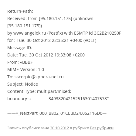
Return-Path:
Received: from [95.180.151.175] (unknown
[95.180.151.175])
by www.angelok.ru (Postfix) with ESMTP id 3C2B210250F
for ; Tue, 30 Oct 2012 22:35:21 +0400 (VOLT)
Message-ID:
Date: Tue, 30 Oct 2012 19:33:08 +0200
From: «BBB»
MIME-Version: 1.0
To: sscorpio@sphera-net.ru
Subject: Notice
Content-Type: multipart/mixed;
boundary=»————349382042152516301407578″
——=_NextPart_000_B802_01CEBD24.052116D0—
Запись опубликована
30.10.2012
в рубрике
Без рубрики
.