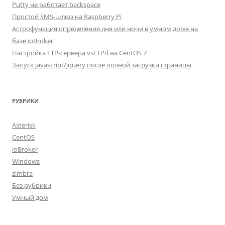
Putty не работает backspace
Простой SMS-шлюз на Raspberry Pi
Астрофункция определения дня или ночи в умном доме на
базе ioBroker
Настройка FTP-сервера vsFTPd на CentOS 7
Запуск javascript/jquery после полной загрузки страницы
РУБРИКИ
Asterisk
CentOS
ioBroker
Windows
zimbra
Без рубрики
Умный дом