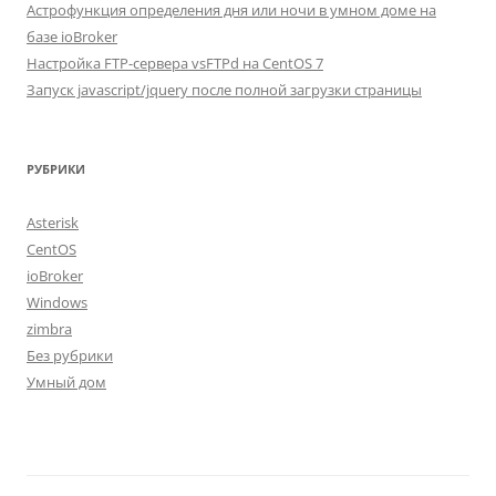
Астрофункция определения дня или ночи в умном доме на
базе ioBroker
Настройка FTP-сервера vsFTPd на CentOS 7
Запуск javascript/jquery после полной загрузки страницы
РУБРИКИ
Asterisk
CentOS
ioBroker
Windows
zimbra
Без рубрики
Умный дом