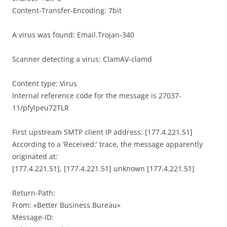
Content-Transfer-Encoding: 7bit
A virus was found: Email.Trojan-340
Scanner detecting a virus: ClamAV-clamd
Content type: Virus
Internal reference code for the message is 27037-
11/pfylpeu72TLR
First upstream SMTP client IP address: [177.4.221.51]
According to a ‘Received:’ trace, the message apparently
originated at:
[177.4.221.51], [177.4.221.51] unknown [177.4.221.51]
Return-Path:
From: «Better Business Bureau»
Message-ID: