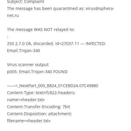
Subject: Complaint
The message has been quarantined as: virus@sphera-
net.ru
The message WAS NOT relayed to:
:
250 2.7.0 Ok, discarded, id=27037-11 — INFECTED:
Email.Trojan-340
Virus scanner output:
p005: Email.Trojan-340 FOUND
——=_NextPart_000_B824_01CEBD24.07C49880
Content-Type: text/rfc822-headers;
name=»header.txt»
Content-Transfer-Encoding: 7bit
Content-Disposition: attachment;
filename=»header.txt»