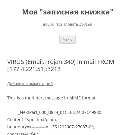
Перейти
к
Моя "записная книжка"
содержимому
добро пожаловать друзья
Меню
VIRUS (Email.Trojan-340) in mail FROM
[177.4.221.51]:3213
Добавить комментарий
This is a multipart message in MIME format.
——=_NextPart_000_B824_01CEBD24.07C49880
Content-Type: text/plain;
boundary=»———-=_1351202007-27037-0″;
charset=»utf-8″