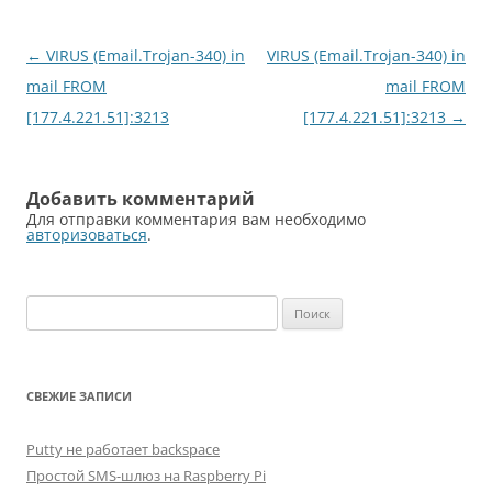
Навигация
←
VIRUS (Email.Trojan-340) in
VIRUS (Email.Trojan-340) in
по
mail FROM
mail FROM
записям
[177.4.221.51]:3213
[177.4.221.51]:3213
→
Добавить комментарий
Для отправки комментария вам необходимо
авторизоваться
.
Найти:
СВЕЖИЕ ЗАПИСИ
Putty не работает backspace
Простой SMS-шлюз на Raspberry Pi