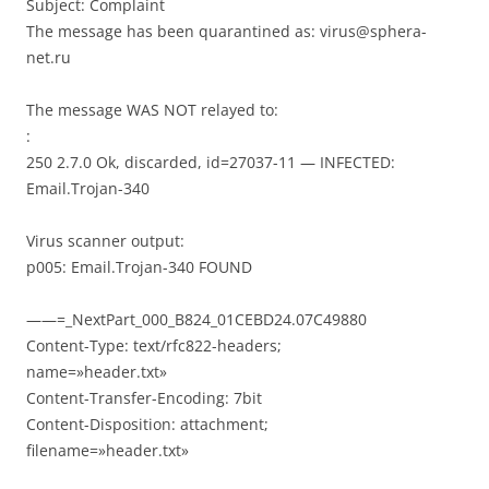
Subject: Complaint
The message has been quarantined as: virus@sphera-
net.ru
The message WAS NOT relayed to:
:
250 2.7.0 Ok, discarded, id=27037-11 — INFECTED:
Email.Trojan-340
Virus scanner output:
p005: Email.Trojan-340 FOUND
——=_NextPart_000_B824_01CEBD24.07C49880
Content-Type: text/rfc822-headers;
name=»header.txt»
Content-Transfer-Encoding: 7bit
Content-Disposition: attachment;
filename=»header.txt»