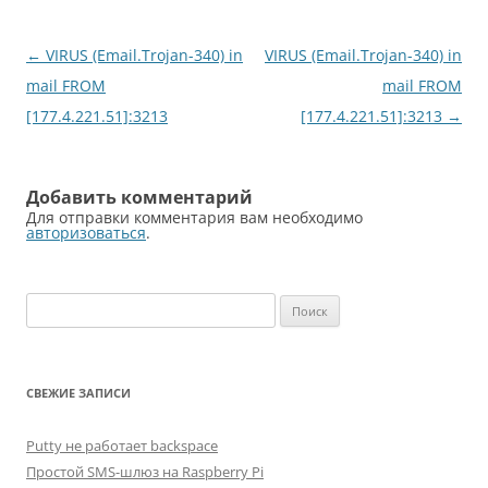
Навигация
←
VIRUS (Email.Trojan-340) in
VIRUS (Email.Trojan-340) in
по
mail FROM
mail FROM
записям
[177.4.221.51]:3213
[177.4.221.51]:3213
→
Добавить комментарий
Для отправки комментария вам необходимо
авторизоваться
.
Найти:
СВЕЖИЕ ЗАПИСИ
Putty не работает backspace
Простой SMS-шлюз на Raspberry Pi