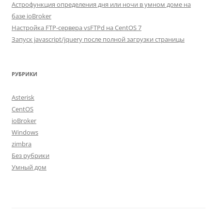
Астрофункция определения дня или ночи в умном доме на
базе ioBroker
Настройка FTP-сервера vsFTPd на CentOS 7
Запуск javascript/jquery после полной загрузки страницы
РУБРИКИ
Asterisk
CentOS
ioBroker
Windows
zimbra
Без рубрики
Умный дом