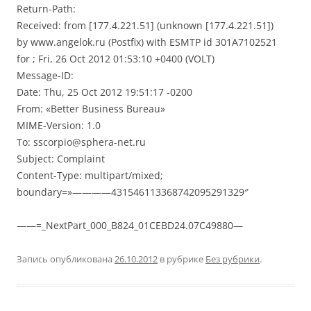
Return-Path:
Received: from [177.4.221.51] (unknown [177.4.221.51])
by www.angelok.ru (Postfix) with ESMTP id 301A7102521
for ; Fri, 26 Oct 2012 01:53:10 +0400 (VOLT)
Message-ID:
Date: Thu, 25 Oct 2012 19:51:17 -0200
From: «Better Business Bureau»
MIME-Version: 1.0
To: sscorpio@sphera-net.ru
Subject: Complaint
Content-Type: multipart/mixed;
boundary=»————431546113368742095291329″
——=_NextPart_000_B824_01CEBD24.07C49880—
Запись опубликована
26.10.2012
в рубрике
Без рубрики
.