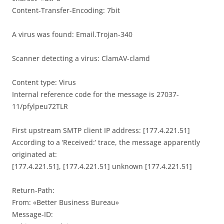
Content-Transfer-Encoding: 7bit
A virus was found: Email.Trojan-340
Scanner detecting a virus: ClamAV-clamd
Content type: Virus
Internal reference code for the message is 27037-
11/pfylpeu72TLR
First upstream SMTP client IP address: [177.4.221.51]
According to a ‘Received:’ trace, the message apparently
originated at:
[177.4.221.51], [177.4.221.51] unknown [177.4.221.51]
Return-Path:
From: «Better Business Bureau»
Message-ID: