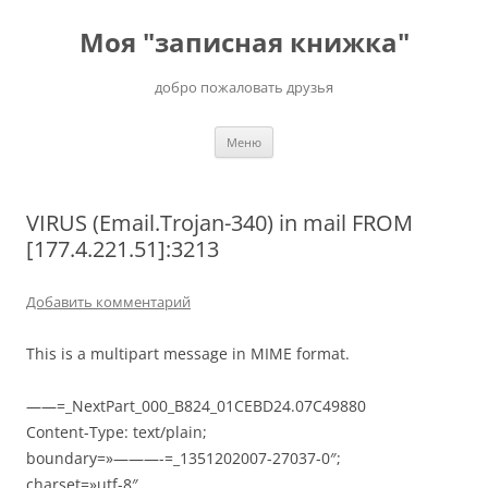
Перейти
к
Моя "записная книжка"
содержимому
добро пожаловать друзья
Меню
VIRUS (Email.Trojan-340) in mail FROM
[177.4.221.51]:3213
Добавить комментарий
This is a multipart message in MIME format.
——=_NextPart_000_B824_01CEBD24.07C49880
Content-Type: text/plain;
boundary=»———-=_1351202007-27037-0″;
charset=»utf-8″