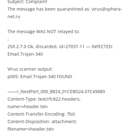
Subject: Complaint
The message has been quarantined as: virus@sphera-
net.ru
The message WAS NOT relayed to:
:
250 2.7.0 Ok, discarded, id=27037-11 — INFECTED:
Email.Trojan-340
Virus scanner output:
p005: Email.Trojan-340 FOUND
——=_NextPart_000_B824_01CEBD24.07C49880
Content-Type: text/rfc822-headers;
name=»header.txt»
Content-Transfer-Encoding: 7bit
Content-Disposition: attachment;
filename=»header.txt»