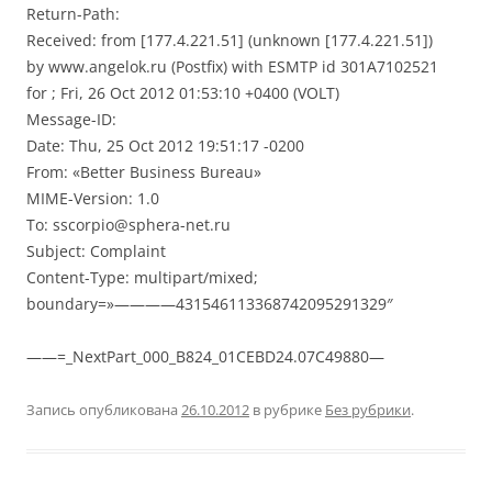
Return-Path:
Received: from [177.4.221.51] (unknown [177.4.221.51])
by www.angelok.ru (Postfix) with ESMTP id 301A7102521
for ; Fri, 26 Oct 2012 01:53:10 +0400 (VOLT)
Message-ID:
Date: Thu, 25 Oct 2012 19:51:17 -0200
From: «Better Business Bureau»
MIME-Version: 1.0
To: sscorpio@sphera-net.ru
Subject: Complaint
Content-Type: multipart/mixed;
boundary=»————431546113368742095291329″
——=_NextPart_000_B824_01CEBD24.07C49880—
Запись опубликована
26.10.2012
в рубрике
Без рубрики
.