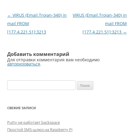
Навигация
←
VIRUS (Email.Trojan-340) in
VIRUS (Email.Trojan-340) in
по
mail FROM
mail FROM
записям
[177.4.221.51]:3213
[177.4.221.51]:3213
→
Добавить комментарий
Для отправки комментария вам необходимо
авторизоваться
.
Найти:
СВЕЖИЕ ЗАПИСИ
Putty не работает backspace
Простой SMS-шлюз на Raspberry Pi