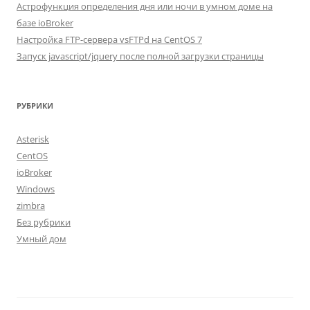
Астрофункция определения дня или ночи в умном доме на
базе ioBroker
Настройка FTP-сервера vsFTPd на CentOS 7
Запуск javascript/jquery после полной загрузки страницы
РУБРИКИ
Asterisk
CentOS
ioBroker
Windows
zimbra
Без рубрики
Умный дом