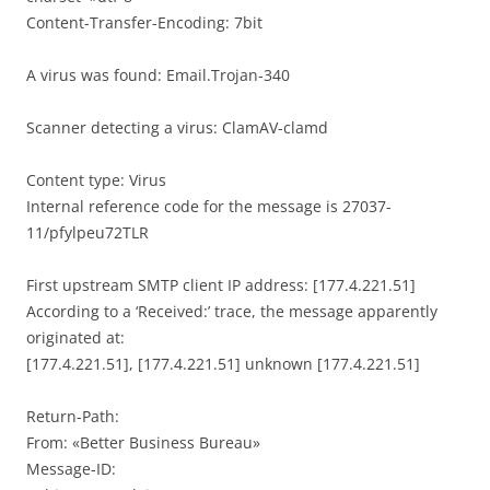
Content-Transfer-Encoding: 7bit
A virus was found: Email.Trojan-340
Scanner detecting a virus: ClamAV-clamd
Content type: Virus
Internal reference code for the message is 27037-
11/pfylpeu72TLR
First upstream SMTP client IP address: [177.4.221.51]
According to a ‘Received:’ trace, the message apparently
originated at:
[177.4.221.51], [177.4.221.51] unknown [177.4.221.51]
Return-Path:
From: «Better Business Bureau»
Message-ID: