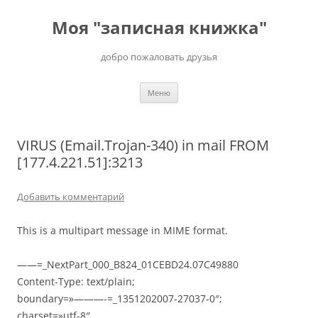
Перейти
к
Моя "записная книжка"
содержимому
добро пожаловать друзья
Меню
VIRUS (Email.Trojan-340) in mail FROM
[177.4.221.51]:3213
Добавить комментарий
This is a multipart message in MIME format.
——=_NextPart_000_B824_01CEBD24.07C49880
Content-Type: text/plain;
boundary=»———-=_1351202007-27037-0″;
charset=»utf-8″