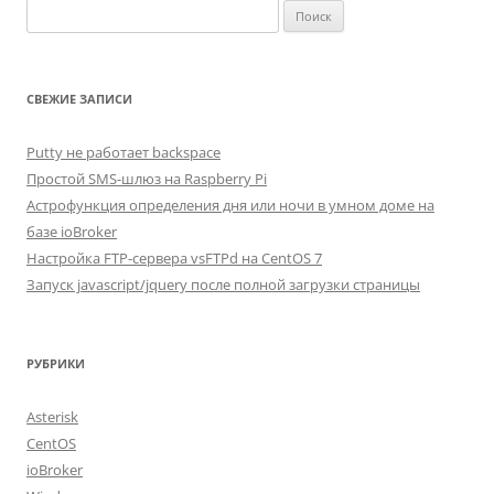
Найти:
СВЕЖИЕ ЗАПИСИ
Putty не работает backspace
Простой SMS-шлюз на Raspberry Pi
Астрофункция определения дня или ночи в умном доме на
базе ioBroker
Настройка FTP-сервера vsFTPd на CentOS 7
Запуск javascript/jquery после полной загрузки страницы
РУБРИКИ
Asterisk
CentOS
ioBroker