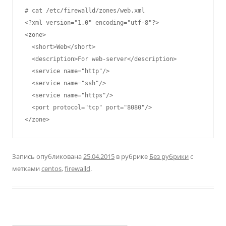
# cat /etc/firewalld/zones/web.xml

<?xml version="1.0" encoding="utf-8"?>

<zone>

  <short>Web</short>

  <description>For web-server</description>

  <service name="http"/>

  <service name="ssh"/>

  <service name="https"/>

  <port protocol="tcp" port="8080"/>

</zone>
Запись опубликована
25.04.2015
в рубрике
Без рубрики
с
метками
centos
,
firewalld
.