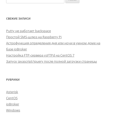
СВЕЖИЕ ЗАПИСИ
Putty не работает backspace
Простой SMS-шлюз на Raspberry Pi
Астрофункция определения дня или ночи в умном доме на
базе ioBroker
Настройка FTP-сервера vsFTPd на CentOS 7
Запуск javascript/jquery после полной загрузки страницы
РУБРИКИ
Asterisk
CentOS
ioBroker
Windows