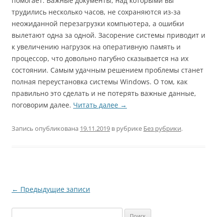
помогает. Важные документы, над которыми вы
трудились несколько часов, не сохраняются из-за
неожиданной перезагрузки компьютера, а ошибки
вылетают одна за одной. Засорение системы приводит и
к увеличению нагрузок на оперативную память и
процессор, что довольно пагубно сказывается на их
состоянии. Самым удачным решением проблемы станет
полная переустановка системы Windows. О том, как
правильно это сделать и не потерять важные данные,
поговорим далее.
Читать далее
→
Запись опубликована
19.11.2019
в рубрике
Без рубрики
.
Навигация
←
Предыдущие записи
по
Найти:
записям